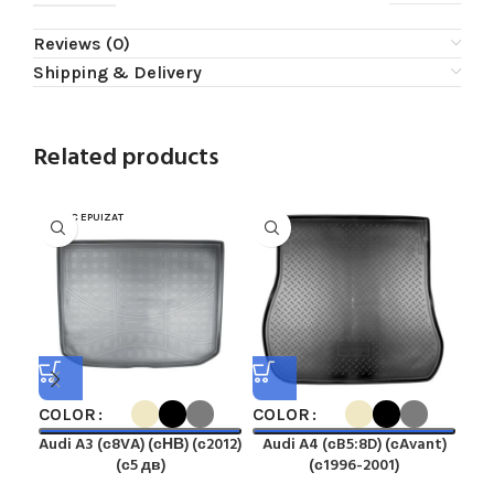
Reviews (0)
Shipping & Delivery
Related products
STOC EPUIZAT
COLOR
COLOR
CO
Audi A3 (с8VA) (сНВ) (с2012)
Audi A4 (сB5:8D) (сAvant)
Au
(с5 дв)
(с1996-2001)