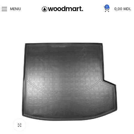
0
MENIU
0,00
MDL
Faceți click pentru a mări