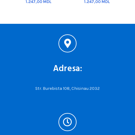
MDL
MDL
C
Adresa:
Str. Burebista 108, Chisinau 2032