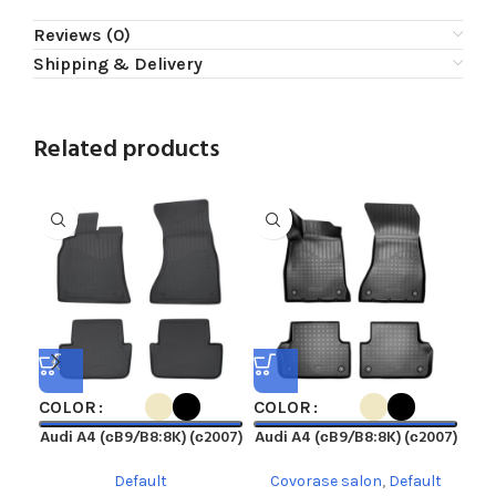
Reviews (0)
Shipping & Delivery
Related products
COLOR
COLOR
CO
Audi A4 (сB9/B8:8K) (с2007)
Audi A4 (сB9/B8:8K) (с2007)
Au
Default
Covorase salon
,
Default