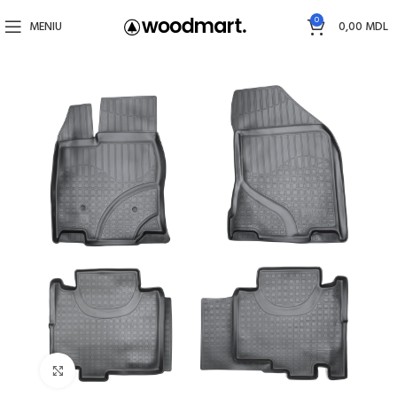
0
MENIU
0,00
MDL
Faceți click pentru a mări