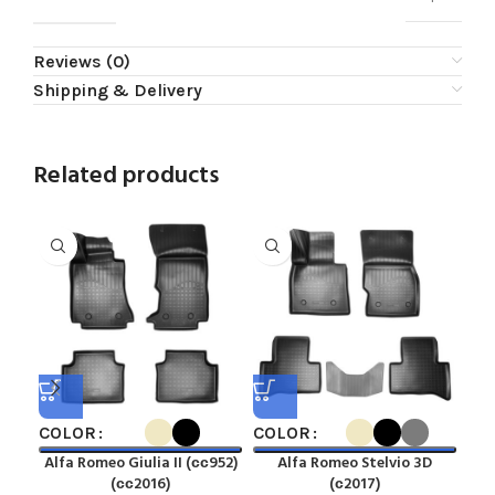
Reviews (0)
Shipping & Delivery
Related products
COLOR
COLOR
CO
Alfa Romeo Giulia II (сс952)
Alfa Romeo Stelvio 3D
A
(сс2016)
(с2017)