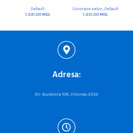
Default
Covorase salon
,
Default
MDL
MDL
Adresa:
Str. Burebista 108, Chisinau 2032