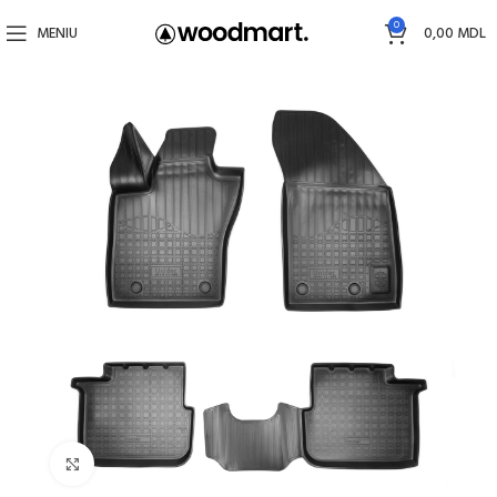
0
MENIU
0,00
MDL
Faceți click pentru a mări