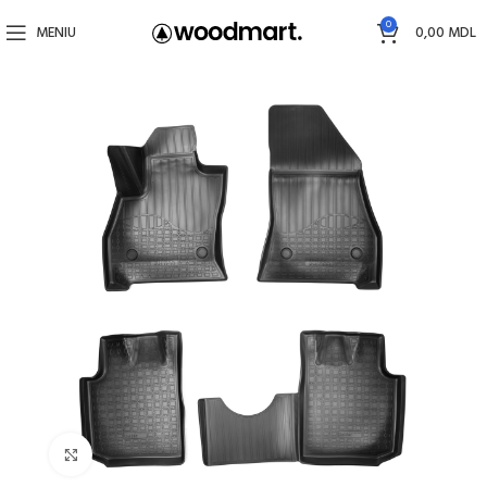
0
MENIU
0,00
MDL
Faceți click pentru a mări