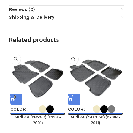
Reviews (0)
Shipping & Delivery
Related products
COLOR
COLOR
CO
Audi A4 (сB5:8D) (с1995-
Audi A6 (с4F:C60) (с2004-
A
2001)
2011)