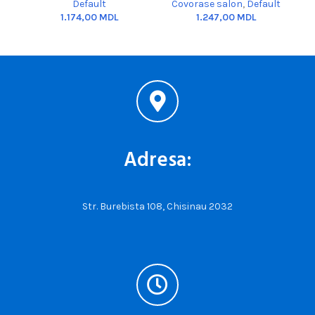
Default
Covorase salon
,
Default
C
MDL
MDL
Adresa:
Str. Burebista 108, Chisinau 2032