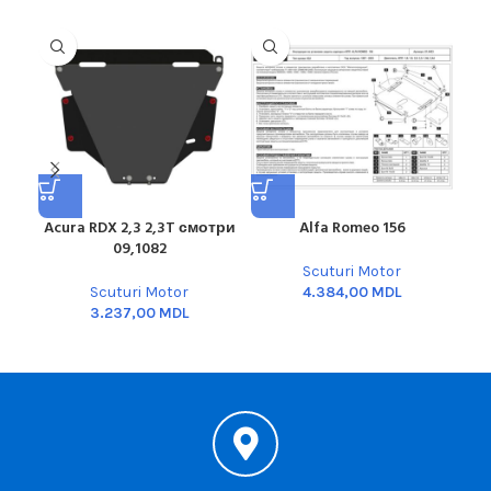
Acura RDX 2,3 2,3T смотри
Alfa Romeo 156
Alf
09,1082
Scuturi Motor
Scuturi Motor
MDL
MDL