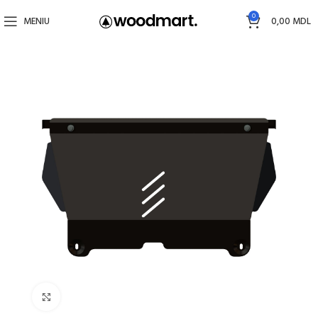
0
MENIU
0,00
MDL
Faceți click pentru a mări