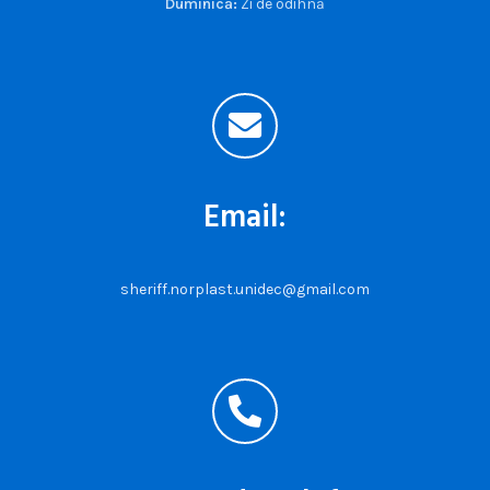
Duminică:
Zi de odihnă
Email:
sheriff.norplast.unidec@gmail.com