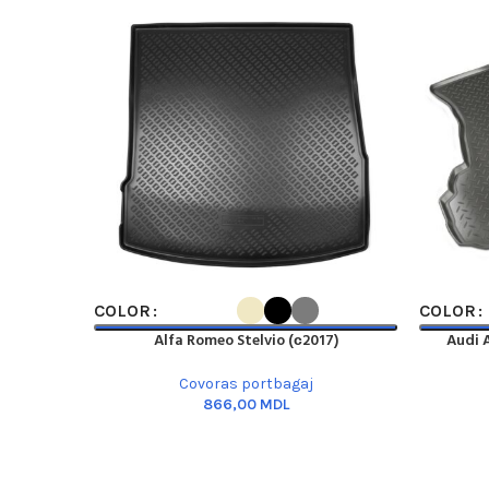
SELECT OPTIONS
SELECT O
COLOR
COLOR
Alfa Romeo Stelvio (с2017)
Audi 
Covoras portbagaj
MDL