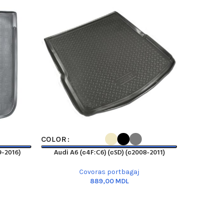
SELECT OPTIONS
SELECT OP
COLOR
COLOR
9-2016)
Audi A6 (с4F:C6) (сSD) (с2008-2011)
Audi A
Covoras portbagaj
MDL