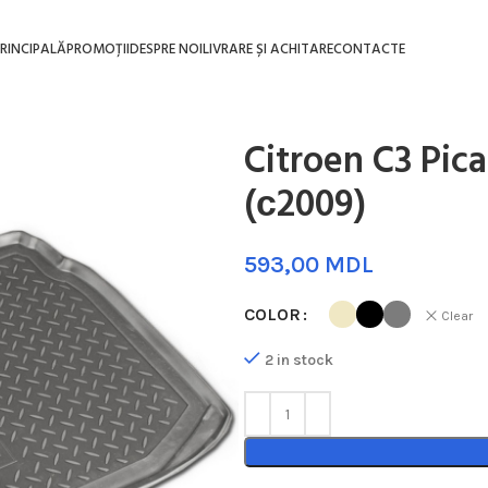
RINCIPALĂ
PROMOȚII
DESPRE NOI
LIVRARE ȘI ACHITARE
CONTACTE
Citroen C3 Pic
(с2009)
MDL
COLOR
Clear
2 in stock