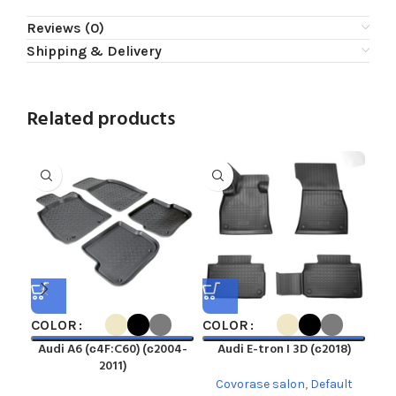
Reviews (0)
Shipping & Delivery
Related products
COLOR
COLOR
CO
Audi A6 (с4F:C60) (с2004-
Audi E-tron I 3D (с2018)
2011)
Covorase salon
,
Default
C