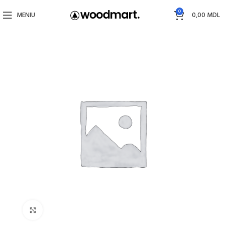
0
MENIU
0,00
MDL
Faceți click pentru a mări