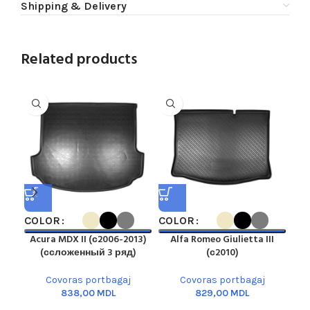
Shipping & Delivery
Related products
COLOR
COLOR
CO
Acura MDX II (с2006-2013)
Alfa Romeo Giulietta III
Al
(ссложенный 3 ряд)
(с2010)
Covoras portbagaj
Covoras portbagaj
MDL
MDL