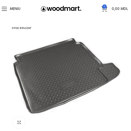
0
MENIU
0,00
MDL
STOC EPUIZAT
Faceți click pentru a mări