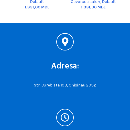
Default
Covorase salon
,
Default
MDL
MDL
Adresa:
Str. Burebista 108, Chisinau 2032