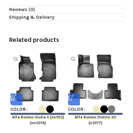
Reviews (0)
Shipping & Delivery
Related products
COLOR
COLOR
CO
Alfa Romeo Giulia II (сс952)
Alfa Romeo Stelvio 3D
(сс2016)
(с2017)