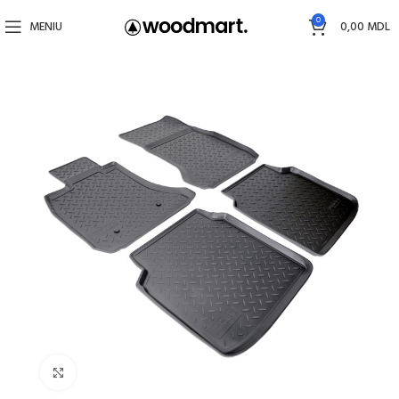
0
MENIU
0,00
MDL
Faceți click pentru a mări