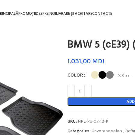
RINCIPALĂ
PROMOȚII
DESPRE NOI
LIVRARE ȘI ACHITARE
CONTACTE
BMW 5 (сE39) 
MDL
COLOR
Clear
ADD
SKU:
NPL-Po-07-13-K
Categories:
Covorase salon
,
Defa