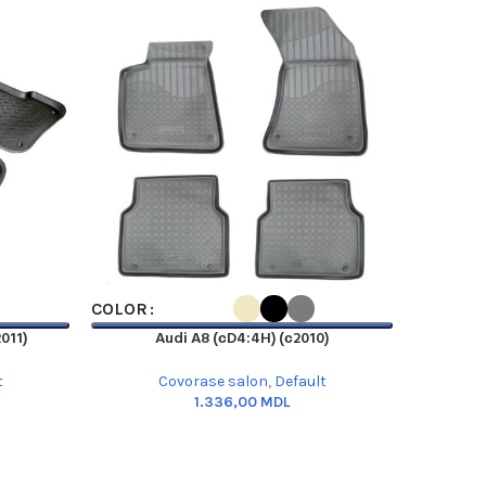
SELECT OPTIONS
SELECT OP
COLOR
COLOR
011)
Audi A8 (сD4:4H) (с2010)
Au
t
Covorase salon
,
Default
MDL