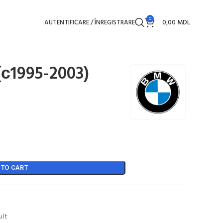
0
AUTENTIFICARE / ÎNREGISTRARE
0,00
MDL
(с1995-2003)
 TO CART
ult