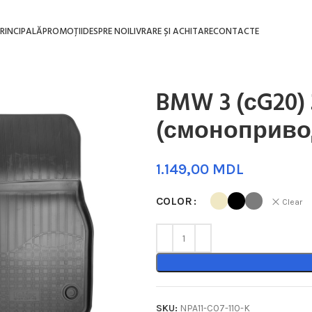
RINCIPALĂ
PROMOȚII
DESPRE NOI
LIVRARE ȘI ACHITARE
CONTACTE
BMW 3 (сG20) 
(смоноприво
MDL
COLOR
Clear
SKU:
NPA11-C07-110-K