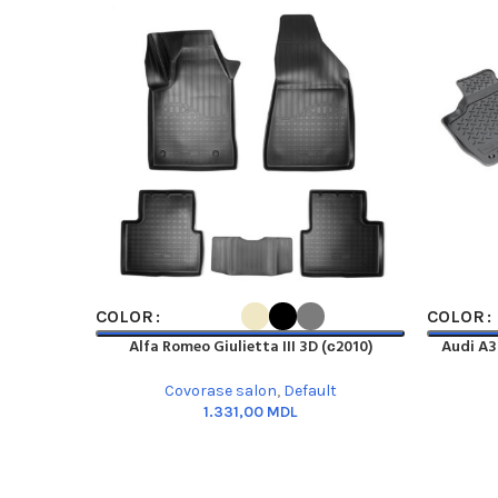
SELECT OPTIONS
SELECT O
COLOR
COLOR
Alfa Romeo Giulietta III 3D (с2010)
Audi A3
Covorase salon
,
Default
MDL