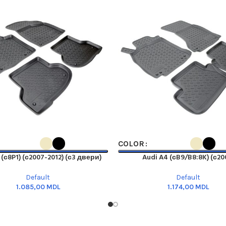
PTIONS
SELECT OPTIONS
COLOR
 (с8P1) (с2007-2012) (с3 двери)
Audi A4 (сB9/B8:8K) (с20
Default
Default
MDL
MDL