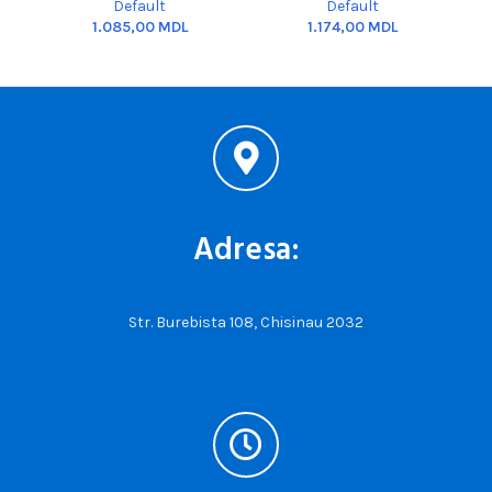
Default
Default
C
MDL
MDL
Adresa:
Str. Burebista 108, Chisinau 2032