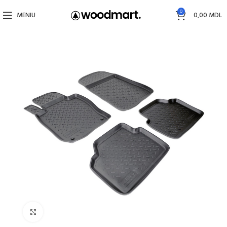
0
MENIU
0,00
MDL
Faceți click pentru a mări