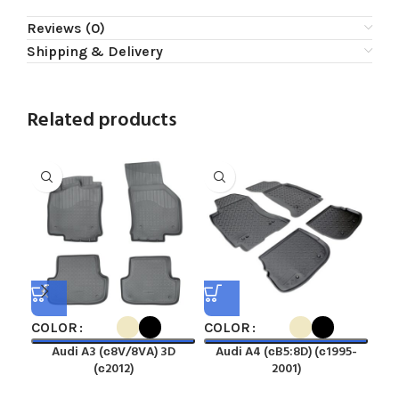
Reviews (0)
Shipping & Delivery
Related products
COLOR
COLOR
CO
Audi A3 (с8V/8VA) 3D
Audi A4 (сB5:8D) (с1995-
A
(с2012)
2001)