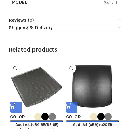
MODEL
Giulia II
Reviews (0)
Shipping & Delivery
Related products
COLOR
COLOR
CO
Audi A4 (сB6:8E/B7:8E)
Audi A4 (сB9) (с2015)
Au