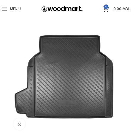
0
MENIU
0,00
MDL
Faceți click pentru a mări