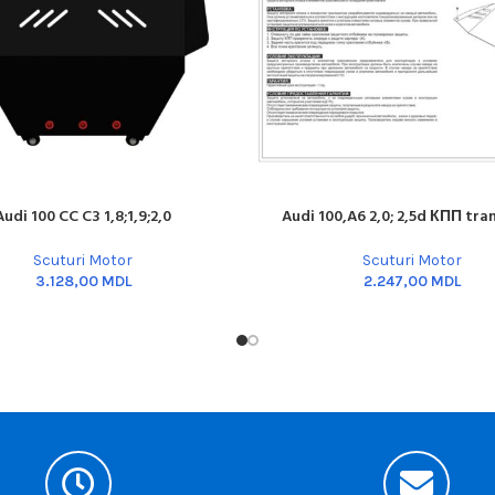
Audi 100 CC C3 1,8;1,9;2,0
Audi 100,A6 2,0; 2,5d КПП tra
ART
ADD TO CART
Scuturi Motor
Scuturi Motor
MDL
MDL