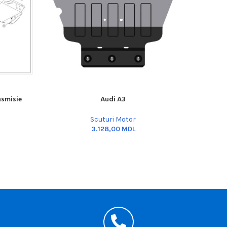
nsmisie
Audi A3
Audi
ADD TO CART
ADD TO C
Scuturi Motor
MDL