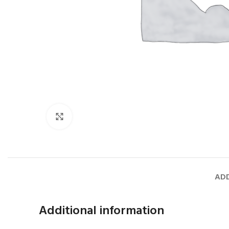
Faceți click pentru a mări
ADD
Additional information