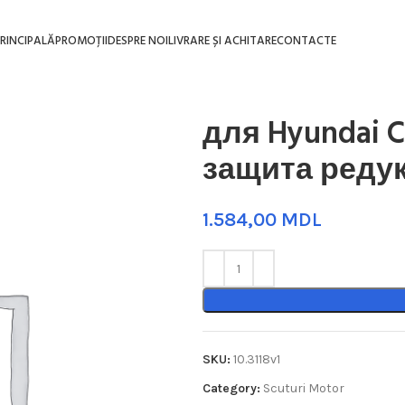
RINCIPALĂ
PROMOȚII
DESPRE NOI
LIVRARE ȘI ACHITARE
CONTACTE
для Hyundai Cr
защита реду
MDL
SKU:
10.3118v1
Category:
Scuturi Motor